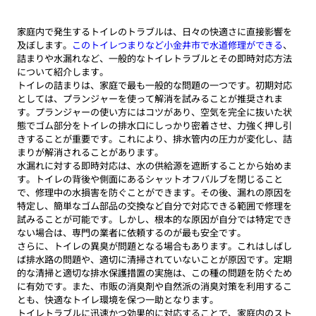
家庭内で発生するトイレのトラブルは、日々の快適さに直接影響を
及ぼします。
このトイレつまりなど小金井市で水道修理ができる
、
詰まりや水漏れなど、一般的なトイレトラブルとその即時対応方法
について紹介します。
トイレの詰まりは、家庭で最も一般的な問題の一つです。初期対応
としては、プランジャーを使って解消を試みることが推奨されま
す。プランジャーの使い方にはコツがあり、空気を完全に抜いた状
態でゴム部分をトイレの排水口にしっかり密着させ、力強く押し引
きすることが重要です。これにより、排水管内の圧力が変化し、詰
まりが解消されることがあります。
水漏れに対する即時対応は、水の供給源を遮断することから始めま
す。トイレの背後や側面にあるシャットオフバルブを閉じること
で、修理中の水損害を防ぐことができます。その後、漏れの原因を
特定し、簡単なゴム部品の交換など自分で対応できる範囲で修理を
試みることが可能です。しかし、根本的な原因が自分では特定でき
ない場合は、専門の業者に依頼するのが最も安全です。
さらに、トイレの異臭が問題となる場合もあります。これはしばし
ば排水路の問題や、適切に清掃されていないことが原因です。定期
的な清掃と適切な排水保護措置の実施は、この種の問題を防ぐため
に有効です。また、市販の消臭剤や自然派の消臭対策を利用するこ
とも、快適なトイレ環境を保つ一助となります。
トイレトラブルに迅速かつ効果的に対応することで、家庭内のスト