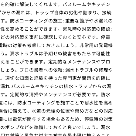
題を的確に解決してくれます。バスルームやキッチン
プからの漏れは、トラップ自体の劣化や詰まり、接続
す。防水コーティングの施工: 重要な箇所や水漏れの
性を高めることができます。緊急時の対応策の確認:
などの対応策を事前に確認しておくと安心です。停電
停電時の対策も考慮しておきましょう。非常用の発電機
ょう。漏水トラブルは予期せぬ被害をもたらす可能性
抑えることができます。定期的なメンテナンスやプロ
しょう。プロの業者への依頼: 漏水トラブルの修理や
す。適切な知識と経験を持った専門家が問題を的確に
漏れ バスルームやキッチンの排水トラップからの漏
です。定期的な清掃やメンテナンスが必要です。防水
部位には、防水コーティングを施すことで耐水性を高め
た場合に備えて、水道の元栓の位置や閉め方などの対応
設備には電気が関与する場合もあるため、停電時の対策
動のポンプなどを準備しておくと良いでしょう。漏水
適切な対策と早急な対応で被害を最小限に抑えること