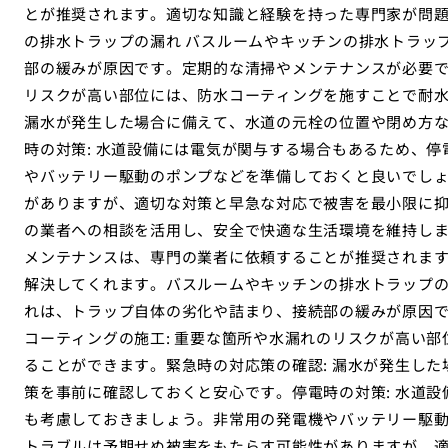
とが推奨されます。適切な知識と経験を持った専門家が問
の排水トラップの漏れ バスルームやキッチンの排水トラッ
部の緩みが原因です。定期的な清掃やメンテナンスが必要で
リスクが高い部位には、防水コーティングを施すことで耐水
漏水が発生した場合に備えて、水道の元栓の位置や閉め方
時の対策: 水道設備には電気が関与する場合もあるため、
やバッテリー駆動のポンプなどを準備しておくと良いでし
がありますが、適切な対策と早急な対応で被害を最小限に
の業者への相談を活用し、安全で快適な生活環境を維持しま
メンテナンスは、専門の業者に依頼することが推奨されま
解決してくれます。バスルームやキッチンの排水トラップの
れは、トラップ自体の劣化や詰まり、接続部の緩みが原因
コーティングの施工: 重要な箇所や水漏れのリスクが高い
ることができます。緊急時の対応策の確認: 漏水が発生し
策を事前に確認しておくと安心です。停電時の対策: 水道
も考慮しておきましょう。非常用の発電機やバッテリー駆
トラブルは予期せぬ被害をもたらす可能性がありますが、