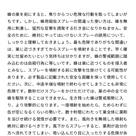
蜂の巣を前にすると、焦りからつい危険な行動を取ってしまいが
ちです。しかし、蜂用殺虫スプレーの間違った使い方は、蜂を無
用に刺激し、猛烈な反撃を誘発する引き金になりかねません。安
全のために、絶対にやってはいけないスプレーの誤用について、
しっかりと理解しておきましょう。最も危険でありがちな間違い
は、巣に近づきすぎてからスプレーを噴射することです。早く確
実に仕留めたいという気持ちは分かりますが、蜂の警戒範囲に踏
み込むのは自殺行為に等しいです。蜂は巣に近づくものを侵入者
とみなし、スプレーを噴射する前に攻撃を仕掛けてくる可能性が
あります。必ず製品に記載された安全な距離を保って使用してく
ださい。次に、中途半端な噴射で終わらせてしまうことも非常に
危険です。数秒だけスプレーをかけただけでは、巣の中の全ての
蜂を駆除することはできません。生き残った蜂は警戒態勢に入
り、より攻撃的になります。一度噴射を始めたら、ためらわずに
缶が空になるくらいの勢いで、数十秒間にわたって巣全体に薬剤
を浴びせ続ける覚悟が必要です。また、風向きを無視した噴射も
絶対に避けるべきです。風下からスプレーすると、薬剤が自分の
方へ流れてきてしまい、吸い込んだり目に入ったりする危険があ