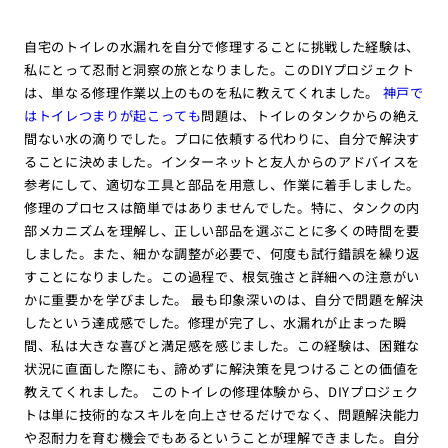
自宅のトイレの水漏れを自分で修理することに挑戦した経験は、
私にとって忍耐と洞察の旅となりました。このDIYプロジェクト
は、単なる修理作業以上のものを私に教えてくれました。
神戸で
はトイレつまりが起こっても
問題は、トイレのタンクからの絶え
間ない水の滴りでした。プロに依頼する代わりに、自分で解決す
ることに決めました。インターネットと友人からのアドバイスを
参考にして、適切な工具と部品を用意し、作業に着手しました。
修理のプロセスは簡単ではありませんでした。特に、タンクの内
部メカニズムを理解し、正しい部品を選ぶことに多くの時間を要
しました。また、細かな調整が必要で、何度も試行錯誤を繰り返
すことになりました。この過程で、根気強さと詳細への注意がい
かに重要かを学びました。 最も印象深いのは、自分で問題を解決
したという達成感でした。修理が完了し、水漏れが止まった瞬
間、私は大きな喜びと満足感を感じました。この経験は、困難な
状況に直面した際にも、諦めずに解決策を見つけることの価値を
教えてくれました。 このトイレの修理体験から、DIYプロジェク
トは単に技術的なスキルを向上させるだけでなく、問題解決能力
や忍耐力を育む機会でもあるということが理解できました。自分