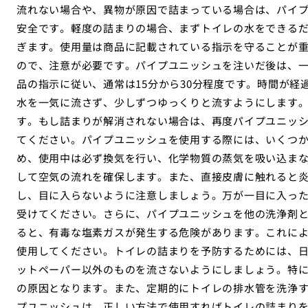
流れない場合や、異物が原因で詰まっている場合は、パイ
安全です。軽度の詰まりの場合、まずトイレの水をできる
ぎます。使用量は商品に記載されている指示を守ることが
ので、注意が必要です。パイプユニッシュを注いだ後は、
品の指示に従い、通常は15分から30分程度です。時間が
水を一気に流さず、少しずつゆっくりと流すようにします
す。もし詰まりが解消されない場合は、再度パイプユニッ
てください。パイプユニッシュを使用する際には、いくつ
め、使用中は必ず換気を行い、化学物質の蒸気を吸い込ま
して空気の流れを確保します。また、直接皮膚に触れると
し、目に入らないように注意しましょう。万が一目に入っ
受けてください。さらに、パイプユニッシュを他の洗浄剤
ると、有毒な塩素ガスが発生する危険があります。これに
使用してください。トイレの詰まりを予防するためには、
ットペーパー以外のものを流さないようにしましょう。特
の原因となります。また、定期的にトイレの排水管を洗浄
プユニッシュは、正しい方法で使用すればトイレの詰まり