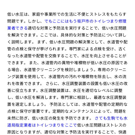
低い水圧は、家庭や事業所での生活に不便とストレスをもたらす
問題です。しかし、
でもここにはもう坂戸市のトイレつまり修理
業者できる
適切な対策と予防法を実行することで、低い水圧問題
を解決できます。ここでは、具体的な対策と予防法について詳し
く説明します。 まず、低い水圧問題の解決策として、水道管や配
管の点検と保守が挙げられます。専門家による点検を受け、古く
なった水道管や配管を交換することで、水圧を向上させることが
できます。 また、水道管内の異物や堆積物が低い水圧の原因であ
る場合、水道管クリーニングを検討しましょう。専用のクリーニ
ング装置を使用して、水道管内の汚れや堆積物を除去し、水の流
れを改善できます。 さらに、水圧調整装置の設置も低い水圧の改
善に役立ちます。水圧調整装置は、水圧を適切なレベルに調整
し、低い水圧を解消します。専門家に相談し、最適な水圧調整装
置を選定しましょう。 予防法としては、水道管や配管の定期的な
点検と保守が重要です。定期的なメンテナンスによって、問題を
未然に防ぎ、低い水圧の発生を予防できます。
さても生駒でも水
道局指定業者はトイレつまりをここで
低い水圧問題はストレスの
原因となりますが、適切な対策と予防法を実行することで、快適