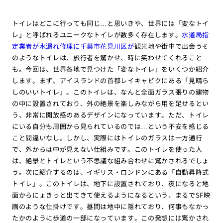
トイレはどこに行っても同じ…と思いきや、世界には「変なトイ
レ」と呼ばれるユニークなトイレが数多く存在します。
水道局指
定業者が水漏れ修理に千葉市花見川区が
観光地や街中で出会うそ
のようなトイレは、旅行者を驚かせ、時に笑わせてくれること
も。今回は、世界各地で見つけた「変なトイレ」をいくつか紹介
します。まず、アイスランドの首都レイキャビクにある「見晴ら
しのいいトイレ」。このトイレは、なんと全面ガラス張りの建物
の中に設置されており、外の絶景を楽しみながら用を足せるとい
う、非常に開放感のあるデザインになっています。ただ、トイレ
にいる自分も周囲から見られているのでは…という不安を感じる
こと間違いなし。しかし、実際にはトイレのガラスは一方通行
で、外からは中が見えない仕組みです。このトイレを使った人
は、絶景とトイレという不思議な組み合わせに驚かされるでしょ
う。次に紹介するのは、イギリス・ロンドンにある「自動昇降式
トイレ」。このトイレは、地下に設置されており、夜になると地
面からにょきっと出てきて使えるようになるという、まるでSF映
画のような仕掛けです。昼間は地中に隠れており、何事もなかっ
たかのように歩道の一部になっています。この発想には驚かされ