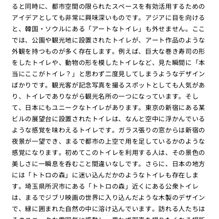
ると同時に、都市空間の限られたスペースを有効活用するための
アイデアとしても非常に興味深いものです。アジアに目を向ける
と、韓国・ソウルにある「アートなトイレ」も外せません。ここ
では、公園や観光地に設置されたトイレが、アート作品のような
外観を持つものが多く存在します。例えば、巨大な巻き寿司の形
をしたトイレや、動物の形を模したトイレなど、見た瞬間に「本
当にここがトイレ？」と思わず二度見してしまうようなデザイン
ばかりです。観光客が記念写真を撮るスポットとしても人気があ
り、トイレでありながら観光名所の一つになっています。そし
て、日本にもユニークなトイレがあります。東京の新宿にある某
ビルの展望台に設置されたトイレは、なんと空中に浮かんでいる
ような感覚を味わえるトイレです。ガラス張りの窓からは新宿の
夜景が一望でき、まるで都市の上空で用を足しているかのような
感覚になります。初めてこのトイレを利用する人は、その景色の
美しさに一瞬息を呑むこと間違いなしです。さらに、日本の地方
には「トトロの森」に迷い込んだかのようなトイレも存在しま
す。埼玉県所沢市にある「トトロの森」近くにある公衆トイレ
は、まるでジブリ映画の世界に入り込んだような木製のデザイン
で、緑に囲まれた自然の中に溶け込んでいます。訪れる人たちは