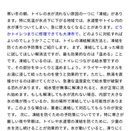
寒い冬の朝、トイレの水が流れない原因の一つに「凍結」があり
ます。特に気温が氷点下に下がる地域では、水道管やトイレ内の
水が凍りついてしまい、急に使えなくなることがあります。
どう
かトイレつまりに修理できても大津市で
、どのように対処すれば
よいのでしょうか？ここでは、トイレの凍結解消方法と、凍結を
防ぐための予防策をご紹介します。 まず、凍結してしまった場合
に試してほしい解消法ですが、最も効果的なのは「温める」こと
です。凍結しているのは、主にトイレにつながる給水管ですの
で、その部分をゆっくりと温めましょう。ドライヤーやタオルを
お湯に浸して絞ったものを使うと効果的です。ただし、熱湯を直
接かけるのは避けてください。急激な温度変化で給水管が破裂す
る恐れがあります。 給水管が無事に解凍されると、水が正常に流
れ始めます。もしも解凍しても水が流れない場合、内部で大きな
氷の塊が残っているか、別の場所で凍結している可能性がありま
す。このような場合は、業者に連絡して対応してもらうのが安全
です。 次に、凍結を防ぐための予防策についてです。特に寒さが
厳しい夜や早朝は、トイレや水道管の凍結を防ぐために、少量の
水を流し続けることが効果的です。水が動いていると、凍りにく