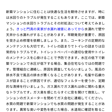
新築マンションに住むことは快適な生活を期待させますが、時に
は水回りのトラブルが発生することもあります。ここでは、新築
マンションの水回りトラブルとその対処法について考えてみまし
ょう。
きっと門真の実家が水漏れ被害にあってから
水漏れで壁や
天井から水漏れがすることがあります。早期発見が重要で、原因
を突き止め修理を依頼しましょう。また、コーキングの定期的な
メンテナンスも大切です。トイレの詰まりでトイレの詰まりは日
常的なトラブルです。トイレットペーパーの適切な使用やトイレ
のメンテナンスを心掛けることで予防できます。水圧の低下で新
築マンションで水圧が低下する場合、集合住宅ならではの問題で
す。管理組合に連絡し、原因を調査してもらいましょう。風呂の
排水不良で風呂の排水が悪くなることがあります。毛髪や石鹸カ
スが詰まることが原因ですが、適切なフィルターを使うか、定期
的な清掃を行いましょう。ガス漏れでガス漏れは命に関わる重大
なトラブルです。ガス臭を感じたらすぐに窓を開けて換気し、マ
ンションのガスメーターを閉めてガス会社に連絡してください。
水質の問題で新築マンションでも水質の問題が発生することがあ
ります。異常な臭いや変色を感じた場合、水道局に確認を取るこ