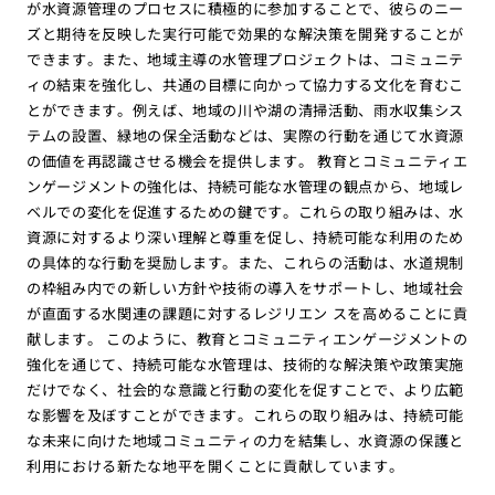
が水資源管理のプロセスに積極的に参加することで、彼らのニー
ズと期待を反映した実行可能で効果的な解決策を開発することが
できます。また、地域主導の水管理プロジェクトは、コミュニテ
ィの結束を強化し、共通の目標に向かって協力する文化を育むこ
とができます。例えば、地域の川や湖の清掃活動、雨水収集シス
テムの設置、緑地の保全活動などは、実際の行動を通じて水資源
の価値を再認識させる機会を提供します。 教育とコミュニティエ
ンゲージメントの強化は、持続可能な水管理の観点から、地域レ
ベルでの変化を促進するための鍵です。これらの取り組みは、水
資源に対するより深い理解と尊重を促し、持続可能な利用のため
の具体的な行動を奨励します。また、これらの活動は、水道規制
の枠組み内での新しい方針や技術の導入をサポートし、地域社会
が直面する水関連の課題に対するレジリエン スを高めることに貢
献します。 このように、教育とコミュニティエンゲージメントの
強化を通じて、持続可能な水管理は、技術的な解決策や政策実施
だけでなく、社会的な意識と行動の変化を促すことで、より広範
な影響を及ぼすことができます。これらの取り組みは、持続可能
な未来に向けた地域コミュニティの力を結集し、水資源の保護と
利用における新たな地平を開くことに貢献しています。