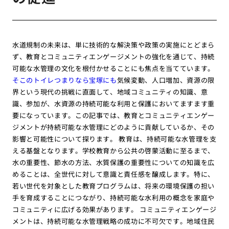
水道規制の未来は、単に技術的な解決策や政策の実施にとどまら
ず、教育とコミュニティエンゲージメントの強化を通じて、持続
可能な水管理の文化を根付かせることにも焦点を当てています。
そこのトイレつまりなら宝塚にも
気候変動、人口増加、資源の限
界という現代の挑戦に直面して、地域コミュニティの知識、意
識、参加が、水資源の持続可能な利用と保護においてますます重
要になっています。この記事では、教育とコミュニティエンゲー
ジメントが持続可能な水管理にどのように貢献しているか、その
影響と可能性について探ります。 教育は、持続可能な水管理を支
える基盤となります。学校教育から公共の啓蒙活動に至るまで、
水の重要性、節水の方法、水質保護の重要性についての知識を広
めることは、全世代に対して意識と責任感を醸成します。特に、
若い世代を対象とした教育プログラムは、将来の環境保護の担い
手を育成することにつながり、持続可能な水利用の概念を家庭や
コミュニティに広げる効果があります。 コミュニティエンゲージ
メントは、持続可能な水管理戦略の成功に不可欠です。地域住民