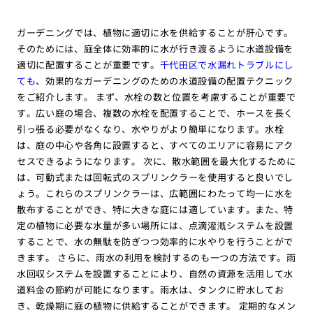
ガーデニングでは、植物に適切に水を供給することが肝心です。
そのためには、庭全体に効率的に水が行き渡るように水道設備を
適切に配置することが重要です。
千代田区で水漏れトラブルにし
ても
、効果的なガーデニングのための水道設備の配置テクニック
をご紹介します。 まず、水栓の数と位置を考慮することが重要で
す。広い庭の場合、複数の水栓を配置することで、ホースを長く
引っ張る必要がなくなり、水やりがより簡単になります。水栓
は、庭の中心や各角に設置すると、すべてのエリアに容易にアク
セスできるようになります。 次に、散水範囲を最大化するために
は、可動式または回転式のスプリンクラーを使用すると良いでし
ょう。これらのスプリンクラーは、広範囲にわたって均一に水を
散布することができ、特に大きな庭には適しています。また、特
定の植物に必要な水量が多い場所には、点滴灌漑システムを設置
することで、水の無駄を防ぎつつ効率的に水やりを行うことがで
きます。 さらに、雨水の利用を検討するのも一つの方法です。雨
水回収システムを設置することにより、自然の資源を活用して水
道料金の節約が可能になります。雨水は、タンクに貯水してお
き、乾燥期に庭の植物に供給することができます。 定期的なメン