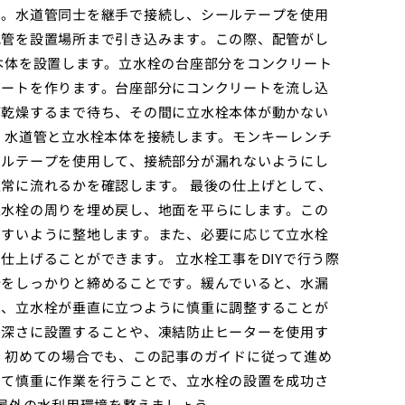
す。水道管同士を継手で接続し、シールテープを使用
配管を設置場所まで引き込みます。この際、配管がし
本体を設置します。立水栓の台座部分をコンクリート
リートを作ります。台座部分にコンクリートを流し込
が乾燥するまで待ち、その間に立水栓本体が動かない
、水道管と立水栓本体を接続します。モンキーレンチ
ールテープを使用して、接続部分が漏れないようにし
常に流れるかを確認します。 最後の仕上げとして、
立水栓の周りを埋め戻し、地面を平らにします。この
やすいように整地します。また、必要に応じて立水栓
上げることができます。 立水栓工事をDIYで行う際
分をしっかりと締めることです。緩んでいると、水漏
は、立水栓が垂直に立つように慎重に調整することが
な深さに設置することや、凍結防止ヒーターを使用す
、初めての場合でも、この記事のガイドに従って進め
って慎重に作業を行うことで、立水栓の設置を成功さ
な屋外の水利用環境を整えましょう。