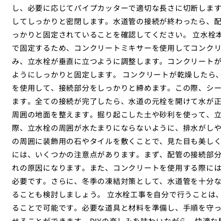
し、必要に応じてパイプカッターで適切な長さに切断しま
してしっかりと密閉します。水道管の接続が終わったら、
っかりと固定されていることを確認してください。 立水栓
で固定するため、コンクリートミキサーを使用してコンク
み、立水栓が垂直に立つように調整します。コンクリート
ようにしっかりと固定します。 コンクリートが乾燥したら
を使用して、接続部分をしっかりと締めます。この際、シ
ます。全ての接続が完了したら、水道の元栓を開けて水が正
周囲の地面を整えます。掘り起こした土や砂利を使って、
際、立水栓の周囲が水たまりにならないように、排水がし
の周囲に装飾用の石やタイルを敷くことで、見た目も美しく仕
には、いくつかの注意点があります。まず、配管の接続部
れの原因になります。また、コンクリートを使用する際に
必要です。さらに、冬季の凍結対策として、水道管を十分
ることも検討しましょう。 立水栓工事を自分で行うことは
ることで可能です。必要な道具と材料を準備し、手順を守
せることができます。DIYの楽しみを味わいながら、快適