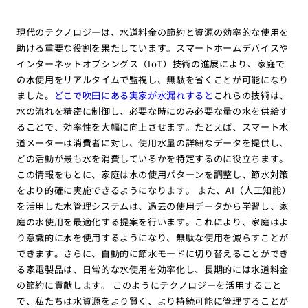
現代のテクノロジーは、水道料金の節約と資源の効率的な使用を
助ける重要な役割を果たしています。スマートホームデバイスや
インターネットオブシングス（IoT）技術の進展により、家庭で
の水使用をリアルタイムで監視し、無駄を省くことが可能になり
ました。
どこで吹田にある実家が水漏れすると
これらの技術は、
水の流れを精密に制御し、必要な時にのみ必要な量の水を供給す
ることで、効率性を大幅に向上させます。たとえば、スマート水
道メーターは消費者に対し、使用水量の詳細なデータを提供し、
どの活動が最も水を消費しているかを特定するのに役立ちます。
この情報をもとに、家庭は水の使用パターンを調整し、節水対策
をより的確に実施できるようになります。 また、AI（人工知能）
を活用した水管理システムは、過去の使用データから学習し、家
庭の水使用を最適化する提案を行います。これにより、家庭はよ
り意識的に水を使用するようになり、無駄な使用を減らすことが
できます。さらに、自動的に節水モードに切り替えることができ
る家電製品は、日常的な水使用を効率化し、長期的には水道料金
の節約に貢献します。 このようにテクノロジーを活用すること
で、私たちは水資源をより賢く、より持続可能に管理することが