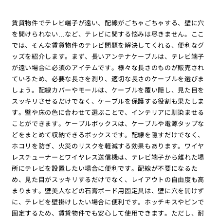
賃貸物件でテレビ端子が遠い、配線がごちゃごちゃする、壁に穴
を開けられない…など、テレビに関する悩みは尽きません。ここ
では、そんな賃貸物件のテレビ問題を解決してくれる、便利なグ
ッズを紹介します。まず、長いアンテナケーブルは、テレビ端子
が遠い場合に必須のアイテムです。様々な長さのものが販売され
ているため、必要な長さを測り、適切な長さのケーブルを選びま
しょう。配線カバーやモールは、ケーブルを覆い隠し、見た目を
スッキリさせるだけでなく、ケーブルを保護する役割も果たしま
す。壁や床の色に合わせて選ぶことで、インテリアに馴染ませる
ことができます。ケーブルボックスは、ケーブルや電源タップな
どをまとめて収納できるボックスです。配線を隠すだけでなく、
ホコリを防ぎ、火災のリスクを軽減する効果もあります。ワイヤ
レスチューナーとワイヤレス送信機は、テレビ端子から離れた場
所にテレビを設置したい場合に便利です。配線が不要になるた
め、見た目がスッキリするだけでなく、レイアウトの自由度も高
まります。壁美人などの石膏ボード用固定具は、壁に穴を開けず
に、テレビを壁掛けしたい場合に便利です。ホッチキスやピンで
固定するため、賃貸物件でも安心して使用できます。ただし、耐