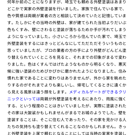
何年か前のことになりますが、埼玉でも頼める外壁塗装はあまり
どこかで実家の外壁塗装を行いました。家族で住んでいる家で、
色や質感は両親が業者の方と相談して決めていたと記憶していま
す。たしかにその当時の外壁は、家が建てられた当初よりだいぶ
色もくすみ、壁にさわると塗装が落ちるためか手が汚れてしまう
ようになっていました。小さいころから住んでいた家で、埼玉で
外壁塗装をするにはきっとどんなにしてただただそういうものと
思っていましたが、プロの業者の方の手により外壁がどんどん塗
り替えられていくところを見ると、それまでの印象がまるで変わ
りました。色はくすんではげたようなものから明るくなり、悪天
候に強い塗装のためぴかぴかに磨かれたようになりました。住み
慣れた家であることに変わりはありませんが、外から家を眺めた
りするのがそれまでよりも楽しいし、帰宅してくるときに遠くか
ら見える風景は違う顔をします。
メディカルゲートができるクリ
ニックといっては
両親が外壁塗装を考えるにあたり、雨風に強く
する、という程度のことはきいていましたが、実際に塗装された
その家は大袈裟かもしれませんがまるでお城のようでした。壁を
塗装することは、そこに住む人であったり、その家を見かける人
たちの気持ちも塗り替えてくれることなのかもしれません。きっ
と外壁塗装を上尾で頼むとなることにしては当時の実家を塗装し