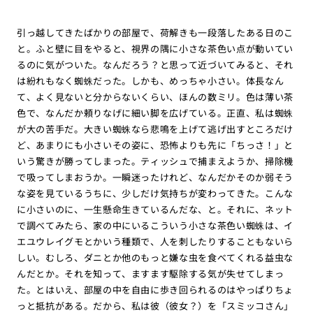
引っ越してきたばかりの部屋で、荷解きも一段落したある日のこ
と。ふと壁に目をやると、視界の隅に小さな茶色い点が動いてい
るのに気がついた。なんだろう？と思って近づいてみると、それ
は紛れもなく蜘蛛だった。しかも、めっちゃ小さい。体長なん
て、よく見ないと分からないくらい、ほんの数ミリ。色は薄い茶
色で、なんだか頼りなげに細い脚を広げている。正直、私は蜘蛛
が大の苦手だ。大きい蜘蛛なら悲鳴を上げて逃げ出すところだけ
ど、あまりにも小さいその姿に、恐怖よりも先に「ちっさ！」と
いう驚きが勝ってしまった。ティッシュで捕まえようか、掃除機
で吸ってしまおうか。一瞬迷ったけれど、なんだかそのか弱そう
な姿を見ているうちに、少しだけ気持ちが変わってきた。こんな
に小さいのに、一生懸命生きているんだな、と。それに、ネット
で調べてみたら、家の中にいるこういう小さな茶色い蜘蛛は、イ
エユウレイグモとかいう種類で、人を刺したりすることもないら
しい。むしろ、ダニとか他のもっと嫌な虫を食べてくれる益虫な
んだとか。それを知って、ますます駆除する気が失せてしまっ
た。とはいえ、部屋の中を自由に歩き回られるのはやっぱりちょ
っと抵抗がある。だから、私は彼（彼女？）を「スミッコさん」