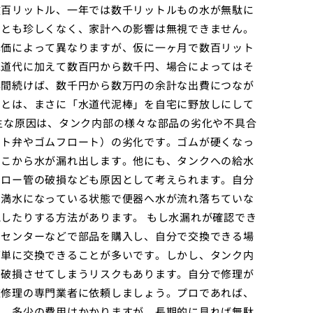
数百リットル、一年では数千リットルもの水が無駄に
ことも珍しくなく、家計への影響は無視できません。
単価によって異なりますが、仮に一ヶ月で数百リット
水道代に加えて数百円から数千円、場合によってはそ
年間続けば、数千円から数万円の余計な出費につなが
ことは、まさに「水道代泥棒」を自宅に野放しにして
主な原因は、タンク内部の様々な部品の劣化や不具合
ート弁やゴムフロート）の劣化です。ゴムが硬くなっ
そこから水が漏れ出します。他にも、タンクへの給水
フロー管の破損なども原因として考えられます。自分
、満水になっている状態で便器へ水が流れ落ちていな
したりする方法があります。 もし水漏れが確認でき
ムセンターなどで部品を購入し、自分で交換できる場
簡単に交換できることが多いです。しかし、タンク内
を破損させてしまうリスクもあります。自分で修理が
道修理の専門業者に依頼しましょう。プロであれば、
す。多少の費用はかかりますが、長期的に見れば無駄