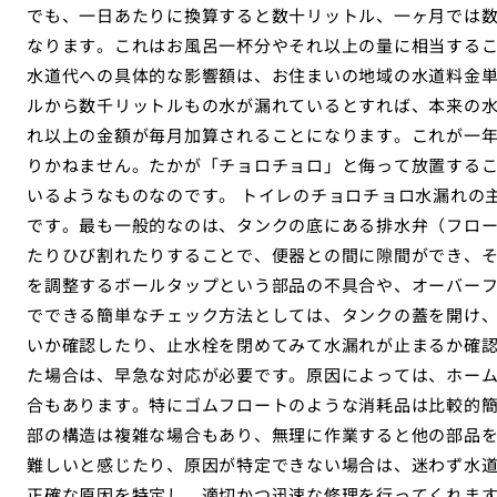
でも、一日あたりに換算すると数十リットル、一ヶ月では
なります。これはお風呂一杯分やそれ以上の量に相当する
水道代への具体的な影響額は、お住まいの地域の水道料金
ルから数千リットルもの水が漏れているとすれば、本来の
れ以上の金額が毎月加算されることになります。これが一
りかねません。たかが「チョロチョロ」と侮って放置する
いるようなものなのです。 トイレのチョロチョロ水漏れの
です。最も一般的なのは、タンクの底にある排水弁（フロ
たりひび割れたりすることで、便器との間に隙間ができ、
を調整するボールタップという部品の不具合や、オーバー
でできる簡単なチェック方法としては、タンクの蓋を開け
いか確認したり、止水栓を閉めてみて水漏れが止まるか確認
た場合は、早急な対応が必要です。原因によっては、ホー
合もあります。特にゴムフロートのような消耗品は比較的
部の構造は複雑な場合もあり、無理に作業すると他の部品
難しいと感じたり、原因が特定できない場合は、迷わず水
正確な原因を特定し、適切かつ迅速な修理を行ってくれま