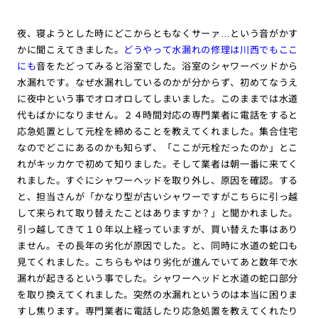
夜、寝ようとした時にどこからともなくサーァ…という音がかす
かに聞こえてきました。
どうやって水漏れの修理は川西でもここ
にも
音をたどってみると浴室でした。浴室のシャワーベッドから
水漏れです。なぜ水漏れしているのかが分からず、初めてなうえ
に夜中という事でオロオロしてしまいました。このままでは水道
代もばかになりません。２４時間対応の専門業者に電話をすると
応急処置として元栓を締めることを教えてくれました。集合住宅
なのでどこにあるのかも知らず、「ここが元栓だったのか」とこ
れがキッカケで初めて知りました。そして業者は朝一番に来てく
れました。すぐにシャワーヘッドを取り外し、原因を確認。する
と、担当さんが「かなり型が古いシャワーですがこちらに引っ越
して来られて取り替えたことはありますか？」と聞かれました。
引っ越してきて１０年以上経っていますが、買い替えた事はあり
ません。その長年の劣化が原因でした。と、同時に水道の蛇口も
見てくれました。こちらもやはり劣化が進んでいてあと数年で水
漏れが起きるという事でした。シャワーヘッドと水道の蛇口部分
を取り換えてくれました。突然の水漏れというのは本当に困りま
すし焦ります。専門業者に電話したり応急処置を教えてくれたり