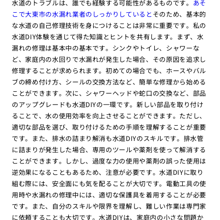
水道のトラブルは、誰でも経験する可能性があるものです。
あそ
こで大東市の水漏れ業者のしっかりしていると
そのため、基本的
な水道の自己修理技術を身につけることは非常に重要です。私の
水道DIY体験を通じて得た知識とヒントを共有します。まず、水
漏れの修理は基本中の基本です。シンクやトイレ、シャワーな
ど、家庭内の水回りで水漏れが発生した場合、その原因を追求し
修理することが求められます。初めての場合でも、ホースやバル
ブの締め付け方、シールの交換方法など、簡単な修理から始める
ことができます。次に、シャワーヘッドや蛇口の交換など、部品
のアップグレードも水道DIYの一環です。新しい部品を取り付け
ることで、水の使用効率を向上させることができます。ただし、
適切な部品を選び、取り付けるための手順を理解することが重要
です。また、排水の詰まり解消も水道DIYのスキルです。排水管
に詰まりが発生した場合、専用のツールや薬剤を使って解消する
ことができます。しかし、過度な力の使用や薬剤の誤った使用は
逆効果になることもあるため、注意が必要です。水道DIYに取り
組む際には、安全面にも気を配ることが大切です。電動工具の使
用時や水漏れの修理中には、適切な保護具を着用することが必要
です。また、自分のスキルや限界を理解し、難しい作業は専門家
に依頼することも大切です。水道DIYは、家庭内の小さな問題か