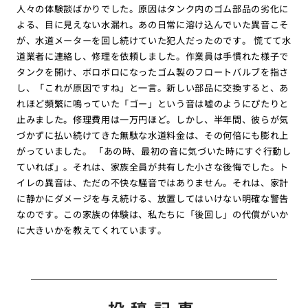
人々の体験談ばかりでした。原因はタンク内のゴム部品の劣化に
よる、目に見えない水漏れ。あの日常に溶け込んでいた異音こそ
が、水道メーターを回し続けていた犯人だったのです。 慌てて水
道業者に連絡し、修理を依頼しました。作業員は手慣れた様子で
タンクを開け、ボロボロになったゴム製のフロートバルブを指さ
し、「これが原因ですね」と一言。新しい部品に交換すると、あ
れほど頻繁に鳴っていた「ゴー」という音は嘘のようにぴたりと
止みました。修理費用は一万円ほど。しかし、半年間、彼らが気
づかずに払い続けてきた無駄な水道料金は、その何倍にも膨れ上
がっていました。 「あの時、最初の音に気づいた時にすぐ行動し
ていれば」。それは、家族全員が共有した小さな後悔でした。ト
イレの異音は、ただの不快な騒音ではありません。それは、家計
に静かにダメージを与え続ける、放置してはいけない明確な警告
なのです。この家族の体験は、私たちに「後回し」の代償がいか
に大きいかを教えてくれています。