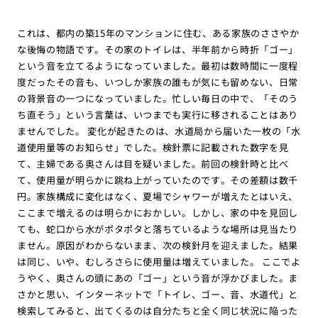
これは、都内の築15年のマンションに住む、ある家族のささやか
な後悔の物語です。その家のトイレは、半年前から時折「ゴー」
という音を立てるようになっていました。最初は数時間に一度程
度だったその音も、いつしか家族の誰もが気にも留めない、日常
の背景音の一つになっていました。忙しい毎日の中で、「そのう
ち直そう」という言葉は、いつまでも実行に移されることはあり
ませんでした。 変化が起きたのは、水道局から届いた一枚の「水
道使用量等のお知らせ」でした。検針票に記載された数字を見
て、主婦である奥さんは目を疑いました。前回の検針時と比べ
て、使用量が明らかに跳ね上がっていたのです。その差額は数千
円。家族構成に変化はなく、夏場でシャワーが増えたとはいえ、
ここまで増えるのは明らかにおかしい。しかし、家の中を見回し
ても、蛇口から水がポタポタと落ちているような場所は見当たり
ません。原因がわからないまま、次の検針月を迎えました。結果
は同じ、いや、むしろさらに使用量は増えていました。 ここでよ
うやく、奥さんの頭にあの「ゴー」という音が浮かびました。ま
さかと思い、インターネットで「トイレ、ゴー、音、水道代」と
検索してみると、出てくるのは自分たちと全く同じ状況に陥った