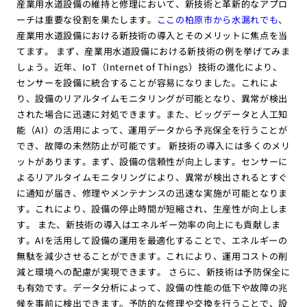
産業用水道設備の維持と修理において、新技術と革新的なアプロ
ーチは重要な役割を果たします。
ここの柏原市から水漏れでも
、
産業用水道設備における新技術の導入とそのメリットに焦点を当
てます。 まず、産業用水道設備における新技術の例を挙げてみま
しょう。近年、IoT（Internet of Things）技術の進化により、
センサーを設備に統合することが容易になりました。これによ
り、設備のリアルタイムモニタリングが可能となり、異常が検出
された場合に迅速に対処できます。また、ビッグデータと人工知
能（AI）の活用によって、運用データから予兆保全を行うことが
でき、故障の未然防止が可能です。 新技術の導入には多くのメリ
ットがあります。まず、設備の信頼性が向上します。センサーに
よるリアルタイムモニタリングにより、異常が検出されるとすぐ
に通知が届き、修理やメンテナンスの迅速な実施が可能となりま
す。これにより、設備の停止時間が短縮され、生産性が向上しま
す。 また、新技術の導入はエネルギー効率の向上にも貢献しま
す。AIを活用して設備の運用を最適化することで、エネルギーの
無駄を減少させることができます。これにより、運用コストの削
減と環境への配慮が実現できます。 さらに、新技術は予防保全に
も有効です。データ分析によって、設備の性能の低下や故障の兆
候を事前に検出できます。予防的な修理や交換を行うことで、設