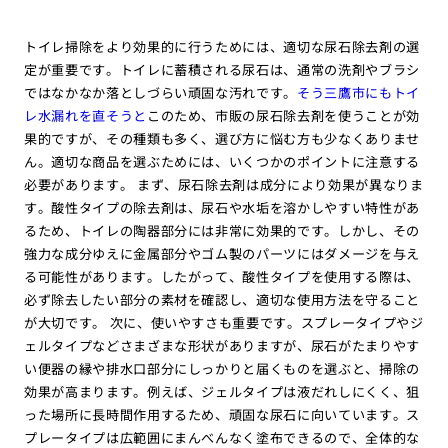
トイレ掃除をより効果的に行うためには、適切な尿石除去剤の選
定が重要です。トイレに蓄積される尿石は、通常の洗剤やブラシ
ではなかなか落としづらい頑固な汚れです。
そう三鷹市にもトイ
レ水漏れを直そうと
このため、市販の尿石除去剤を使うことが効
果的ですが、その種類も多く、選び方に悩む方も少なくありませ
ん。適切な商品を選ぶためには、いくつかのポイントに注意する
必要があります。 まず、尿石除去剤は成分により効果が異なりま
す。酸性タイプの除去剤は、尿石や水垢を溶かしやすい特性があ
るため、トイレの陶器部分には非常に効果的です。しかし、その
強力な成分ゆえに金属部分やゴム製のパーツにはダメージを与え
る可能性があります。したがって、酸性タイプを使用する際は、
必ず除去したい部分の素材を確認し、適切な使用方法を守ること
が大切です。 次に、使いやすさも重要です。スプレータイプやジ
ェルタイプなどさまざまな形状がありますが、尿石がたまりやす
い便器の縁や排水口部分にしっかりと届くものを選ぶと、掃除の
効果が高まります。例えば、ジェルタイプは液だれしにくく、狙
った場所に長時間作用するため、頑固な尿石に向いています。ス
プレータイプは広範囲にまんべんなく塗布できるので、全体的な