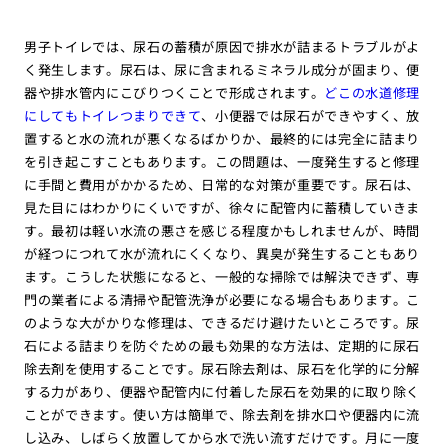
男子トイレでは、尿石の蓄積が原因で排水が詰まるトラブルがよ
く発生します。尿石は、尿に含まれるミネラル成分が固まり、便
器や排水管内にこびりつくことで形成されます。
どこの水道修理
にしてもトイレつまりできて
、小便器では尿石ができやすく、放
置すると水の流れが悪くなるばかりか、最終的には完全に詰まり
を引き起こすこともあります。この問題は、一度発生すると修理
に手間と費用がかかるため、日常的な対策が重要です。尿石は、
見た目にはわかりにくいですが、徐々に配管内に蓄積していきま
す。最初は軽い水流の悪さを感じる程度かもしれませんが、時間
が経つにつれて水が流れにくくなり、異臭が発生することもあり
ます。こうした状態になると、一般的な掃除では解決できず、専
門の業者による清掃や配管洗浄が必要になる場合もあります。こ
のような大がかりな修理は、できるだけ避けたいところです。尿
石による詰まりを防ぐための最も効果的な方法は、定期的に尿石
除去剤を使用することです。尿石除去剤は、尿石を化学的に分解
する力があり、便器や配管内に付着した尿石を効果的に取り除く
ことができます。使い方は簡単で、除去剤を排水口や便器内に流
し込み、しばらく放置してから水で洗い流すだけです。月に一度