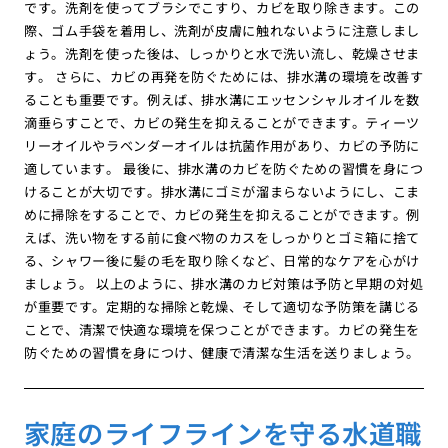
です。洗剤を使ってブラシでこすり、カビを取り除きます。この
際、ゴム手袋を着用し、洗剤が皮膚に触れないように注意しまし
ょう。洗剤を使った後は、しっかりと水で洗い流し、乾燥させま
す。 さらに、カビの再発を防ぐためには、排水溝の環境を改善す
ることも重要です。例えば、排水溝にエッセンシャルオイルを数
滴垂らすことで、カビの発生を抑えることができます。ティーツ
リーオイルやラベンダーオイルは抗菌作用があり、カビの予防に
適しています。 最後に、排水溝のカビを防ぐための習慣を身につ
けることが大切です。排水溝にゴミが溜まらないようにし、こま
めに掃除をすることで、カビの発生を抑えることができます。例
えば、洗い物をする前に食べ物のカスをしっかりとゴミ箱に捨て
る、シャワー後に髪の毛を取り除くなど、日常的なケアを心がけ
ましょう。 以上のように、排水溝のカビ対策は予防と早期の対処
が重要です。定期的な掃除と乾燥、そして適切な予防策を講じる
ことで、清潔で快適な環境を保つことができます。カビの発生を
防ぐための習慣を身につけ、健康で清潔な生活を送りましょう。
家庭のライフラインを守る水道職