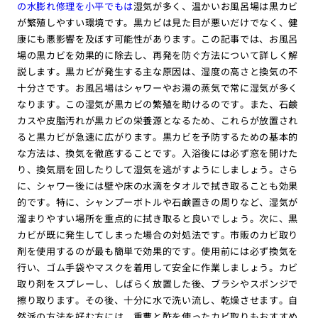
の水膨れ修理を小平でもは
湿気が多く、温かいお風呂場は黒カビ
が繁殖しやすい環境です。黒カビは見た目が悪いだけでなく、健
康にも悪影響を及ぼす可能性があります。この記事では、お風呂
場の黒カビを効果的に除去し、再発を防ぐ方法について詳しく解
説します。黒カビが発生する主な原因は、湿度の高さと換気の不
十分さです。お風呂場はシャワーやお湯の蒸気で常に湿気が多く
なります。この湿気が黒カビの繁殖を助けるのです。また、石鹸
カスや皮脂汚れが黒カビの栄養源となるため、これらが放置され
ると黒カビが急速に広がります。黒カビを予防するための基本的
な方法は、換気を徹底することです。入浴後には必ず窓を開けた
り、換気扇を回したりして湿気を逃がすようにしましょう。さら
に、シャワー後には壁や床の水滴をタオルで拭き取ることも効果
的です。特に、シャンプーボトルや石鹸置きの周りなど、湿気が
溜まりやすい場所を重点的に拭き取ると良いでしょう。次に、黒
カビが既に発生してしまった場合の対処法です。市販のカビ取り
剤を使用するのが最も簡単で効果的です。使用前には必ず換気を
行い、ゴム手袋やマスクを着用して安全に作業しましょう。カビ
取り剤をスプレーし、しばらく放置した後、ブラシやスポンジで
擦り取ります。その後、十分に水で洗い流し、乾燥させます。自
然派の方法を好む方には、重曹と酢を使ったカビ取りもおすすめ