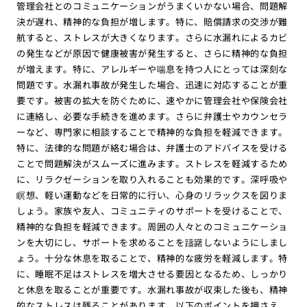
管理会社とのコミュニケーションがうまくいかない場合、問題解
決が遅れ、精神的な負担が増します。特に、賠償請求の交渉が難
航すると、ストレスが大きくなります。さらに水漏れによるカビ
の発生などが原因で健康被害が発生すると、さらに精神的な負担
が増えます。特に、アレルギーや喘息を持つ人にとっては深刻な
問題です。水漏れ事故が発生した場合、迅速に対応することが重
要です。被害の拡大を防ぐために、速やかに管理会社や保険会社
に連絡し、必要な手続きを進めます。さらに弁護士やカウンセラ
ーなど、専門家に相談することで精神的な負担を軽減できます。
特に、法律的な問題が絡む場合は、弁護士のアドバイスを受ける
ことで問題解決がスムーズに進みます。ストレスを軽減するため
に、リラクゼーションを取り入れることも効果的です。深呼吸や
瞑想、軽い運動などを日常的に行い、心身のリラックスを図りま
しょう。家族や友人、コミュニティのサポートを受けることで、
精神的な負担を軽減できます。周囲の人々とのコミュニケーショ
ンを大切にし、サポートを求めることを躊躇しないようにしまし
ょう。十分な休息を取ることで、精神的な疲労を軽減します。特
に、睡眠不足はストレスを増大させる要因となるため、しっかり
と休息を取ることが重要です。水漏れ事故が収束した後も、精神
的なストレスは残ることがあります。以下のポイントを押さえ、