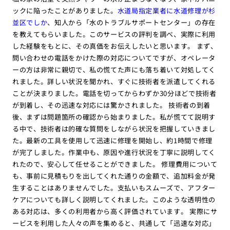
ックに陥ったことがありました。
水道局指定業者に水道修理が杉
並区でしか
、知人から「水のトラブルサポートセンター」の存在
を教えてもらいました。このサービスの評判を調べ、実際に利用
した経験をもとに、その真価をお伝えしたいと思います。 まず、
問い合わせの電話をかけた際の対応についてですが、オペレータ
ーの方は非常に親切で、私の慌てた声にも落ち着いて対処してく
れました。詳しい状況を聞かれ、すぐに技術者を派遣してくれる
ことが決まりました。電話を切ってからわずか30分ほどで技術者
が到着し、その迅速な対応には驚かされました。 技術者の到着
後、まずは問題箇所の確認から始まりました。私が慌てて説明す
る中で、技術者は的確な質問をしながら状況を把握していきまし
た。最新の工具を使用して迅速に修理を開始し、約1時間で修理
が完了しました。作業中も、原因や進行状況を丁寧に説明してく
れたので、安心して任せることができました。 修理費用について
も、事前に見積もりを出してくれた通りの金額で、追加料金が発
生することはありませんでした。支払いもスムーズで、アフター
ケアについても詳しく説明してくれました。このような透明性の
ある対応は、多くの利用者から高く評価されています。 実際にサ
ービスを利用した人々の声を集めると、共通して「迅速な対応」