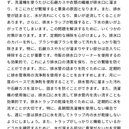
ず、洗濯機を使うたびに石鹸カスや衣類の繊維が排水口に溜ま
り、そこにカビが繁殖すると悪臭の原因となります。また、排水
管が詰まると、水が流れにくくなり、臭いが逆流してくることが
あります。さらに、排水トラップが乾燥すると、下水の臭いが上
がってきてしまいます。この問題を解決するために、いくつかの
対策があります。まず、定期的な掃除を心がけましょう。排水口
のカバーを外し、ブラシや歯ブラシを使って汚れをしっかり取り
除きます。特に、石鹸カスやカビが溜まりやすい部分は念入りに
掃除することが重要です。市販の排水口クリーナーを使用するの
も効果的で、これにより排水口の清潔を保ち、カビの繁殖を防ぐ
ことができます。次に、排水管の詰まりを防ぐためには、定期的
に排水管専用の洗浄剤を使用することをおすすめします。月に一
度のペースで洗浄剤を使用することで、排水管内に溜まった汚れ
や石鹸カスを溶かし、詰まりを防ぐことができます。また、洗濯
機の使用後には、排水口に水を流して排水管内を洗い流すことも
効果的です。排水トラップの乾燥を防ぐためには、定期的に水を
流すことが大切です。特に、長期間洗濯機を使用しない場合で
も、週に一度は排水口に水を流してトラップ内の水が乾燥しない
ようにしましょう。また、トラップがしっかりと機能しているか
どうかを確認するために、水が溜まる部分に異常がないかを定期