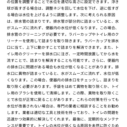
の位置を調整することで水位を適切な高さに設定できます。浮き
球が高すぎる場合は、調整ネジを回して水位を下げ、逆に低すぎ
る場合は水位を上げるように調整します。次に考えられる原因
は、排水管の詰まりです。排水管が部分的に詰まっていると、水
がスムーズに流れず、便器内の水位が低くなります。この場合、
排水管のクリーニングが必要です。ラバーカップやトイレ用のク
リーナーを使用して詰まりを取り除きます。ラバーカップを排水
口に当て、上下に動かすことで詰まりを解消できます。また、ト
イレ用のクリーナーを排水口に注ぎ、一定時間放置してから水を
流すことで、詰まりを解消することも可能です。さらに、便器内
の排水口に問題がある場合も水位が低くなることがあります。排
水口に異物が詰まっていると、水がスムーズに流れず、水位が低
くなります。この場合、便器内の排水口をチェックし、詰まりを
取り除く必要があります。手袋をはめて異物を取り除くか、トイ
レ用のブラシを使用して清掃します。この際、異物を取り除くこ
とで水位が正常に戻ることがあります。これらの対策を行っても
水位が改善されない場合は、専門の業者に相談することをお勧め
します。業者は適切な工具と技術を持っており、トイレの問題を
迅速かつ効果的に解決してくれます。最後に、定期的なメンテナ
ンスが重要です。トイレの水位が低くなる原因を未然に防ぐため