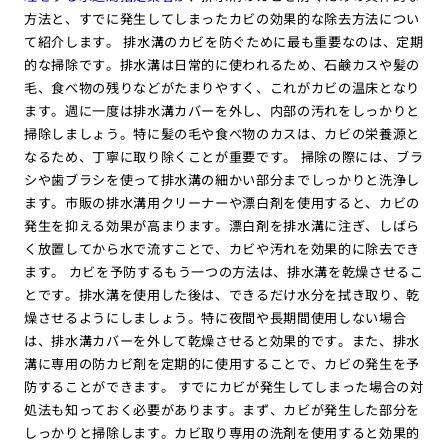
方法と、すでに発生してしまったカビの効果的な除去方法につい
て紹介します。 排水溝のカビを防ぐために最も重要なのは、定期
的な掃除です。排水溝は日常的に使われるため、石鹸カスや髪の
毛、食べ物の残りなどがたまりやすく、これがカビの温床となり
ます。週に一度は排水溝カバーを外し、内部の汚れをしっかりと
掃除しましょう。特に髪の毛や食べ物のカスは、カビの栄養源と
なるため、丁寧に取り除くことが重要です。 掃除の際には、ブラ
シや歯ブラシを使って排水溝の細かい部分までしっかりと洗浄し
ます。市販の排水溝用クリーナーや漂白剤を使用すると、カビの
発生を抑える効果が高まります。漂白剤を排水溝に注ぎ、しばら
く放置してから水で流すことで、カビや汚れを効果的に除去でき
ます。 カビを予防するもう一つの方法は、排水溝を乾燥させるこ
とです。排水溝を使用した後は、できるだけ水分を拭き取り、乾
燥させるようにしましょう。特に夜間や長期間使用しない場合
は、排水溝カバーを外して乾燥させると効果的です。また、排水
溝に専用の防カビ剤を定期的に使用することで、カビの発生を予
防することができます。 すでにカビが発生してしまった場合の対
処法も知っておく必要があります。まず、カビが発生した部分を
しっかりと掃除します。カビ取り専用の洗剤を使用すると効果的