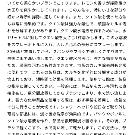
いてから柔らかいブラシでこすります。レモンの香りが掃除後の
水回りを爽やかにしてくれます。この方法は、特に小さな部分や
細かい場所の掃除に適しています。また、クエン酸を使った方法
も非常に効果的です。クエン酸は強力な酸性で、頑固なカルキ汚
れを分解する力があります。クエン酸水溶液を作るためには、水
1リットルに対してクエン酸を大さじ1杯溶かします。この水溶液
をスプレーボトルに入れ、カルキ汚れの部分にスプレーします。
30分ほど放置してから、スポンジやブラシで優しくこすります。
最後に水で洗い流します。クエン酸水溶液は、強力な効果がある
ため、頑固な汚れにも対応できます。市販のカルキ除去剤も非常
に便利です。これらの製品は、カルキを化学的に分解する成分が
含まれており、短時間で効果を発揮します。使用する際は、製品
の指示に従ってください。一般的には、除去剤をカルキ汚れに直
接塗布し、数分間放置してからブラシでこすり、水で洗い流しま
す。強力な化学薬品を使用する際は、必ず手袋を着用し、換気を
十分に行うことが大切です。シャワーヘッドや蛇口など取り外し
可能な部品には、浸け置き洗浄が効果的です。バケツやボウルに
クエン酸水溶液を作り、部品を数時間浸け置きます。その後、ブ
ラシで軽くこすり、水で洗い流して乾かします。この方法は、部
品の隅々まできれいにすることができ、細かな部分のカルキ汚れ