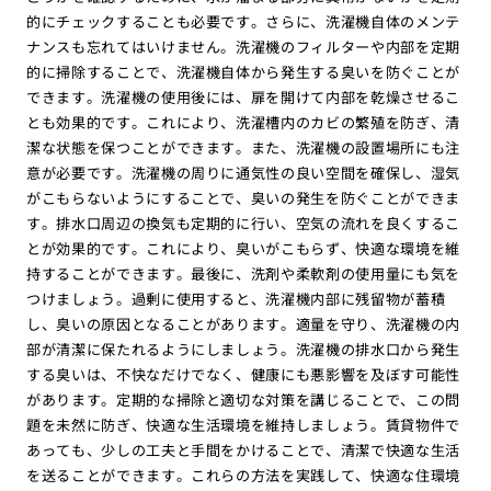
的にチェックすることも必要です。さらに、洗濯機自体のメンテ
ナンスも忘れてはいけません。洗濯機のフィルターや内部を定期
的に掃除することで、洗濯機自体から発生する臭いを防ぐことが
できます。洗濯機の使用後には、扉を開けて内部を乾燥させるこ
とも効果的です。これにより、洗濯槽内のカビの繁殖を防ぎ、清
潔な状態を保つことができます。また、洗濯機の設置場所にも注
意が必要です。洗濯機の周りに通気性の良い空間を確保し、湿気
がこもらないようにすることで、臭いの発生を防ぐことができま
す。排水口周辺の換気も定期的に行い、空気の流れを良くするこ
とが効果的です。これにより、臭いがこもらず、快適な環境を維
持することができます。最後に、洗剤や柔軟剤の使用量にも気を
つけましょう。過剰に使用すると、洗濯機内部に残留物が蓄積
し、臭いの原因となることがあります。適量を守り、洗濯機の内
部が清潔に保たれるようにしましょう。洗濯機の排水口から発生
する臭いは、不快なだけでなく、健康にも悪影響を及ぼす可能性
があります。定期的な掃除と適切な対策を講じることで、この問
題を未然に防ぎ、快適な生活環境を維持しましょう。賃貸物件で
あっても、少しの工夫と手間をかけることで、清潔で快適な生活
を送ることができます。これらの方法を実践して、快適な住環境