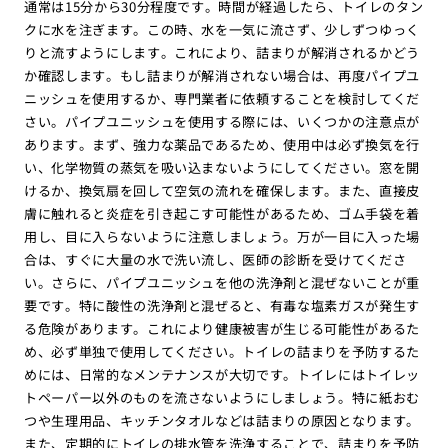
通常は15分から30分程度です。時間が経過したら、トイレのタン
クに水を注ぎます。この時、水を一気に流さず、少しずつゆっく
りと流すようにします。これにより、詰まりが解消されるかどう
か確認します。もし詰まりが解消されない場合は、再度パイプユ
ニッシュを使用するか、専門業者に依頼することを検討してくだ
さい。パイプユニッシュを使用する際には、いくつかの注意点が
あります。まず、強力な薬品であるため、使用中は必ず換気を行
い、化学物質の蒸気を吸い込まないようにしてください。窓を開
けるか、換気扇を回して空気の流れを確保します。また、直接皮
膚に触れると炎症を引き起こす可能性があるため、ゴム手袋を着
用し、目に入らないように注意しましょう。万が一目に入った場
合は、すぐに大量の水で洗い流し、医師の診断を受けてくださ
い。さらに、パイプユニッシュを他の洗浄剤と混ぜないことが重
要です。特に酸性の洗浄剤と混ぜると、有毒な塩素ガスが発生す
る危険があります。これにより健康被害が生じる可能性があるた
め、必ず単独で使用してください。トイレの詰まりを予防するた
めには、日常的なメンテナンスが大切です。トイレにはトイレッ
トペーパー以外のものを流さないようにしましょう。特に紙おむ
つや生理用品、キッチンタオルなどは詰まりの原因となります。
また、定期的にトイレの排水管を洗浄することで、詰まりを予防