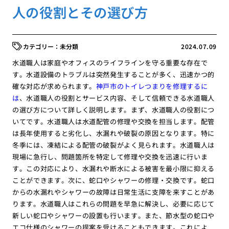
人の役割とその選び方
未分類
2024.07.09
水道職人は家庭やオフィスのライフラインを守る重要な存在で
す。水道設備のトラブルは突然発生することが多く、迅速かつ的
確な対応が求められます。
神戸市のトイレつまりを修理するに
は
、水道職人の役割とサービス内容、そして信頼できる水道職人
の選び方について詳しく説明します。まず、水道職人の役割につ
いてです。水道職人は水道配管の修理や交換を担当します。配管
は長年使用すると劣化し、水漏れや破裂の原因となります。特に
冬季には、凍結による配管の破裂がよく見られます。水道職人は
現場に急行し、問題箇所を特定して修理や交換を迅速に行いま
す。この対応により、水漏れや断水による被害を最小限に抑える
ことができます。次に、蛇口やシャワーの修理・交換です。蛇口
からの水漏れやシャワーの故障は日常生活に支障を来すことがあ
ります。水道職人はこれらの問題を早急に解決し、必要に応じて
新しい蛇口やシャワーの設置も行います。また、節水型の蛇口や
エコ仕様のシャワーの提案を受けることもできます。これによ