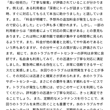
「高い技術力」「丁寧な接客」が評価されていることが分かりま
す。例えば、ある利用者は「深夜にトイレが詰まって困っていた
時、すぐに対応してもらえて本当に助かりました」と話していま
す。また、「料金が明確で、予想外の追加料金が発生しなかった
ので安心しました」という声も多く聞かれます。 しかし、一部の
利用者からは「技術者によって対応の質に差がある」との意見も
あります。これは特に大都市圏で依頼が集中する時間帯に見られ
るようです。また、料金が他の業者と比較してやや高めであると
いう声もありますが、その分サービスの質が高いと評価されてい
ます。 総じて、水のトラブルサポートセンターの評判は非常に良
好です。私自身も利用してみて、その迅速かつ丁寧な対応に満足
しました。緊急時に頼れる存在として、非常に信頼できるサービ
スだと実感しました。 水回りのトラブルは突然発生することが多
く、その対応には迅速さと確実さが求められます。水のトラブル
サポートセンターは、まさにその要件を満たす頼れるサービスで
す。トラブルが発生した際には、ぜひこのサービスを利用してみ
てください。評判通りの迅速かつ丁寧な対応に、きっと満足でき
ることでしょう。 また、定期的なメンテナンスを行うことで、水
回りのトラブルを未然に防ぐことも重要です。水のトラブルサポ
ートセンターは、緊急対応だけでなく、定期的なチェックやメン