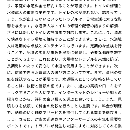
り、家庭の水道料金を節約することが可能です。トイレの修理も
水道職人の重要な業務です。トイレの水が流れない、詰まってし
まう、水が止まらないといったトラブルは、日常生活に大きな影
響を与えます。水道職人はトイレの修理や配管の詰まりの解消、
さらには新しいトイレの設置まで対応します。これにより、清潔
で快適なトイレ環境を維持することができます。さらに、水道職
人は定期的な点検とメンテナンスも行います。定期的な点検を行
うことで、配管の劣化や亀裂を早期に発見し、必要な修理を施す
ことができます。これにより、大規模なトラブルを未然に防ぎ、
長期間にわたって安心して水道を使用することができます。次
に、信頼できる水道職人の選び方についてです。まず、資格の有
無を確認することが重要です。水道職人としての資格を持ってい
ることは、技術と信頼の証です。次に、過去の実績や口コミをチ
ェックすることも大切です。インターネットのレビューや知人の
紹介などから、評判の良い職人を選ぶと良いでしょう。また、見
積もりを依頼して料金の比較を行うことも重要です。料金が明確
で、納得のいく価格でサービスを提供してくれる業者を選びまし
ょう。さらに、対応の迅速さやアフターサービスの有無も重要な
ポイントです。トラブルが発生した際にすぐに対応してくれる業