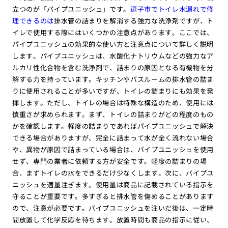
立つのが「パイプユニッシュ」です。
逗子市でトイレ水漏れで修
理できるのは
排水管の詰まりを解消する強力な洗浄剤ですが、ト
イレで使用する際にはいくつかの注意点があります。ここでは、
パイプユニッシュの効果的な使い方と注意点について詳しく説明
します。パイプユニッシュは、水酸化ナトリウムなどの強力なア
ルカリ性化合物を含む洗浄剤で、詰まりの原因となる有機物を分
解する力を持っています。キッチンやバスルームの排水管の詰ま
りに使用されることが多いですが、トイレの詰まりにも効果を発
揮します。ただし、トイレの場合は特殊な構造のため、使用には
慎重さが求められます。まず、トイレの詰まりがどの程度のもの
かを確認します。軽度の詰まりであればパイプユニッシュで解決
できる場合がありますが、完全に詰まって水が全く流れない場合
や、異物が原因で詰まっている場合は、パイプユニッシュを使用
せず、専門の業者に依頼する方が安全です。軽度の詰まりの場
合、まずトイレの水をできるだけ少なくします。次に、パイプユ
ニッシュを適量注ぎます。使用量は商品に記載されている指示を
守ることが重要です。多すぎると排水管を傷めることがあります
ので、注意が必要です。パイプユニッシュを注いだ後は、一定時
間放置して化学反応を待ちます。放置時間も商品の指示に従い、