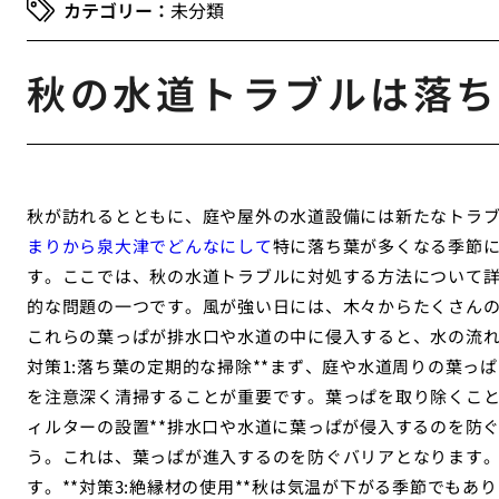
未分類
秋の水道トラブルは落ち
秋が訪れるとともに、庭や屋外の水道設備には新たなトラ
まりから泉大津でどんなにして
特に落ち葉が多くなる季節
す。ここでは、秋の水道トラブルに対処する方法について詳し
的な問題の一つです。風が強い日には、木々からたくさん
これらの葉っぱが排水口や水道の中に侵入すると、水の流れ
対策1:落ち葉の定期的な掃除**まず、庭や水道周りの葉っ
を注意深く清掃することが重要です。葉っぱを取り除くことで
ィルターの設置**排水口や水道に葉っぱが侵入するのを防
う。これは、葉っぱが進入するのを防ぐバリアとなります
す。**対策3:絶縁材の使用**秋は気温が下がる季節でもあ