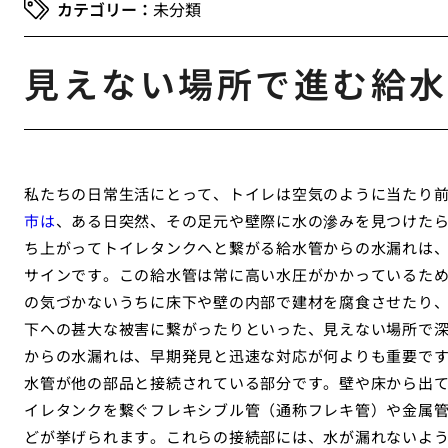
未分類
見えない場所で進む給水
私たちの日常生活にとって、トイレは空気のように当たり
市は
、ある日突然、その足元や壁際に水の滲みを見つけた
ち上がってトイレタンクへと繋がる給水管からの水漏れは
サインです。この給水管は常に高い水圧がかかっているた
の気づかないうちに床下や壁の内部で建材を腐食させたり
下への甚大な被害に繋がったりといった、見えない場所で
からの水漏れは、早期発見と迅速な対応が何よりも重要です
水管が他の部品と接続されている部分です。壁や床から出
イレタンクを繋ぐフレキシブル管（通称フレキ管）や金属
どが挙げられます。これらの接続部には、水が漏れないよ