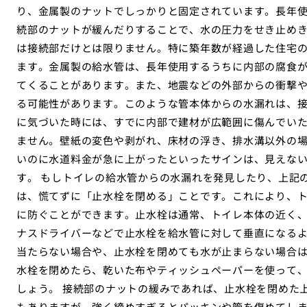
り、金属製のナットでしっかりと固定されています。長年
続部のナットが緩んだりすることで、水の圧力をせき止めき
は接続部だけとは限りません。特に築年数が経過した住宅
ます。金属製の給水管は、長年使用するうちに内部の腐食
てくることがあります。また、地震などの外部からの衝撃
る可能性があります。このような管本体からの水漏れは、
に気づいた時には、すでに内部で建材が広範囲に傷んでい
ません。壁紙の変色や剥がれ、床材の浮き、排水溝以外の
いのに水道料金が急に上がったといったサインは、見えな
す。 もしトイレの給水管からの水漏れを発見したり、上記
は、慌てずに「止水栓を閉める」ことです。これにより、
に防ぐことができます。止水栓は通常、トイレ本体の近く
ナスドライバーなどで止水栓を給水管に対して垂直になる
当たらない場合や、止水栓を閉めても水が止まらない場合
水栓を閉めたら、乾いた布やティッシュペーパーを使って
しょう。 接続部のナットの緩みであれば、止水栓を閉めた
もありますが、強く締めすぎるとパッキンや管を傷めてし