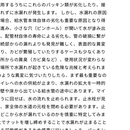
使用するうちにこれらのパッキン類が劣化したり、接
れずに水漏れが発生します。 しかし、水漏れの原因
の場合、給水管本体自体の劣化も重要な原因となり得
が進み、小さな穴（ピンホール）が開いて水が滲み出
や、配管材自体の寿命による劣化も、管の破損に繋が
接続部からの漏れよりも発見が難しく、表面的な異変
たり、カビが繁殖していたりするケースも少なくあり
場所からの異臭（カビ臭など）、使用状況が変わらな
い場所で水漏れが起きている危険な兆候と考えられま
のような異変に気づいたりしたら、まず最も重要なの
トイレへの水の供給が止まり、水漏れの拡大を一時的
、壁や床から出ている給水管の途中にあります。マイ
ように回せば、水の流れを止められます。止水栓が見
は、家全体の水道の元栓を閉める必要があります。止
、どこから水が漏れているのかを慎重に特定してみま
上でナットを増し締めすることで水漏れが止まること
まう可能性があるため慎重に行いましょう。パッキン