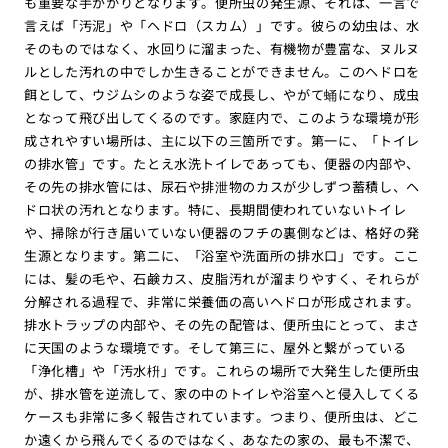
も重要な手がかりとなります。便所虫の発生源、それは、一言で
言えば「汚泥」や「ヘドロ（スカム）」です。彼らの幼虫は、水
そのものではなく、水回りに溜まった、有機物が豊富な、ヌルヌ
ルとした汚れの中でしか生きることができません。このヘドロを
餌として、ウジムシのような姿で成長し、やがて蛹になり、成虫
となって飛び出してくるのです。家庭内で、このような環境が形
成されやすい場所は、主に以下の三箇所です。第一に、「トイレ
の排水管」です。たとえ水洗トイレであっても、便器の内部や、
その先の排水管には、尿石や排泄物のカスが少しずつ蓄積し、ヘ
ドロ状の汚れとなります。特に、長期間使われていないトイレ
や、掃除が行き届いていない便器のフチの裏側などは、格好の発
生源となります。第二に、「浴室や洗面所の排水口」です。ここ
には、髪の毛や、石鹸カス、皮脂汚れが溜まりやすく、それらが
分解される過程で、非常に栄養価の高いヘドロが形成されます。
排水トラップの内部や、その先の配管は、便所虫にとって、まさ
に天国のような環境です。そして第三に、屋外と繋がっている
「浄化槽」や「汚水枡」です。これらの場所で大発生した便所虫
が、排水管を逆流して、家の中のトイレや浴室へと侵入してくる
ケースも非常に多く報告されています。つまり、便所虫は、どこ
か遠くから飛んでくるのではなく、あなたの家の、最も不潔で、