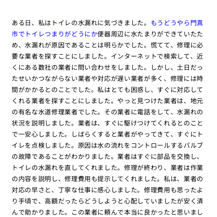
ある日、私はトイレの水漏れに気づきました。
もうどうやら門真
市でトイレつまりがどうにか
便器周辺に水たまりができていたた
め、水漏れが原因であることは明らかでした。慌てて、修理に必
要な業者を探すことにしました。インターネットで検索して、近
くにある数社の業者に問い合わせをしました。しかし、土日だっ
たせいかつながらない業者や対応が遅い業者が多く、修理には時
間がかかるとのことでした。私はとても困惑し、すぐに対応して
くれる業者を探すことにしました。やっと見つけた業者は、地元
の有名な水道修理業者でした。その業者に電話をして、水漏れの
状況を説明しました。業者は、すぐに駆けつけてくれるとのこと
で一安心しました。しばらくすると業者がやってきて、すぐにト
イレを点検しました。原因は水の流れをコントロールするバルブ
の故障であることがわかりました。業者はすぐに部品を交換し、
トイレの水漏れを直してくれました。修理が終わり、業者は作業
の内容を説明し、修理費用も提示してくれました。私は、業者の
対応の早さと、丁寧な仕事に感心しました。修理費用も思ったよ
り手頃で、高額だったらどうしようと心配していましたが安く済
んで助かりました。この業者に頼んで本当に良かったと思いまし