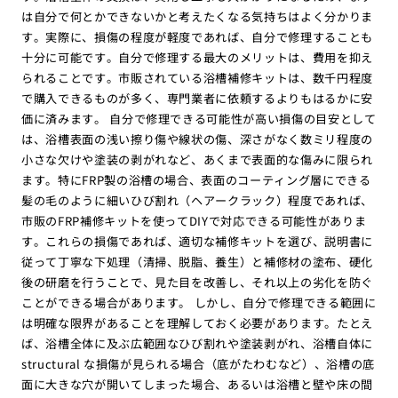
は自分で何とかできないかと考えたくなる気持ちはよく分かりま
す。実際に、損傷の程度が軽度であれば、自分で修理することも
十分に可能です。自分で修理する最大のメリットは、費用を抑え
られることです。市販されている浴槽補修キットは、数千円程度
で購入できるものが多く、専門業者に依頼するよりもはるかに安
価に済みます。 自分で修理できる可能性が高い損傷の目安として
は、浴槽表面の浅い擦り傷や線状の傷、深さがなく数ミリ程度の
小さな欠けや塗装の剥がれなど、あくまで表面的な傷みに限られ
ます。特にFRP製の浴槽の場合、表面のコーティング層にできる
髪の毛のように細いひび割れ（ヘアークラック）程度であれば、
市販のFRP補修キットを使ってDIYで対応できる可能性がありま
す。これらの損傷であれば、適切な補修キットを選び、説明書に
従って丁寧な下処理（清掃、脱脂、養生）と補修材の塗布、硬化
後の研磨を行うことで、見た目を改善し、それ以上の劣化を防ぐ
ことができる場合があります。 しかし、自分で修理できる範囲に
は明確な限界があることを理解しておく必要があります。たとえ
ば、浴槽全体に及ぶ広範囲なひび割れや塗装剥がれ、浴槽自体に
structural な損傷が見られる場合（底がたわむなど）、浴槽の底
面に大きな穴が開いてしまった場合、あるいは浴槽と壁や床の間