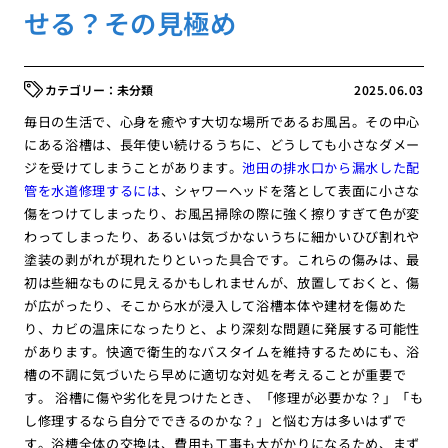
せる？その見極め
未分類
2025.06.03
毎日の生活で、心身を癒やす大切な場所であるお風呂。その中心
にある浴槽は、長年使い続けるうちに、どうしても小さなダメー
ジを受けてしまうことがあります。
池田の排水口から漏水した配
管を水道修理するには
、シャワーヘッドを落として表面に小さな
傷をつけてしまったり、お風呂掃除の際に強く擦りすぎて色が変
わってしまったり、あるいは気づかないうちに細かいひび割れや
塗装の剥がれが現れたりといった具合です。これらの傷みは、最
初は些細なものに見えるかもしれませんが、放置しておくと、傷
が広がったり、そこから水が浸入して浴槽本体や建材を傷めた
り、カビの温床になったりと、より深刻な問題に発展する可能性
があります。快適で衛生的なバスタイムを維持するためにも、浴
槽の不調に気づいたら早めに適切な対処を考えることが重要で
す。 浴槽に傷や劣化を見つけたとき、「修理が必要かな？」「も
し修理するなら自分でできるのかな？」と悩む方は多いはずで
す。浴槽全体の交換は、費用も工事も大がかりになるため、まず