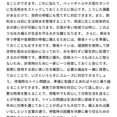
ることができます。これに加えて、ペットボトルや大型のタンク
に生活用水をストックしておくとさらに安心です。こうした備蓄
があるだけで、突然の停電にも慌てずに対応できます。また、飲
料水とは別に生活用水を管理することで、用途に応じた効率的な
水の使い方が可能になります。災害が多い地域では特に、このよ
うな水の備えが生活を守る大きな鍵となります。 さらに、断水を
伴う停電や長期間の停電に備えるためには、簡易トイレを準備し
ておくこともおすすめです。簡易トイレは、凝固剤を使用して排
泄物を固める仕組みになっており、水を使わずに衛生的に処理で
きるのが特徴です。携帯性に優れ、収納スペースもほとんど取ら
ないため、非常時のために一家に一つ用意しておくと安心です。
実際に使用する前に使い方を確認し、必要な備品を一緒に保管し
ておくことで、いざというときにスムーズに対応できるでしょ
う。 停電時のトイレ問題は、準備と知識さえあれば十分に乗り越
えることができます。家族で非常時の対応について話し合い、必
要な物資を整えることで、停電中でも安心して日常生活を送るこ
とが可能になります。トイレの問題は生活の質に直結するため、
早めに対策を講じておくことが何よりも大切です。備えあれば憂
いなしという言葉の通り、停電時の困難を冷静に乗り切るための