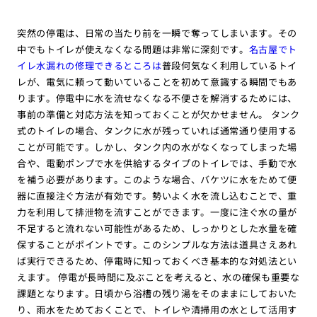
突然の停電は、日常の当たり前を一瞬で奪ってしまいます。その
中でもトイレが使えなくなる問題は非常に深刻です。
名古屋でト
イレ水漏れの修理できるところは
普段何気なく利用しているトイ
レが、電気に頼って動いていることを初めて意識する瞬間でもあ
ります。停電中に水を流せなくなる不便さを解消するためには、
事前の準備と対応方法を知っておくことが欠かせません。 タンク
式のトイレの場合、タンクに水が残っていれば通常通り使用する
ことが可能です。しかし、タンク内の水がなくなってしまった場
合や、電動ポンプで水を供給するタイプのトイレでは、手動で水
を補う必要があります。このような場合、バケツに水をためて便
器に直接注ぐ方法が有効です。勢いよく水を流し込むことで、重
力を利用して排泄物を流すことができます。一度に注ぐ水の量が
不足すると流れない可能性があるため、しっかりとした水量を確
保することがポイントです。このシンプルな方法は道具さえあれ
ば実行できるため、停電時に知っておくべき基本的な対処法とい
えます。 停電が長時間に及ぶことを考えると、水の確保も重要な
課題となります。日頃から浴槽の残り湯をそのままにしておいた
り、雨水をためておくことで、トイレや清掃用の水として活用す